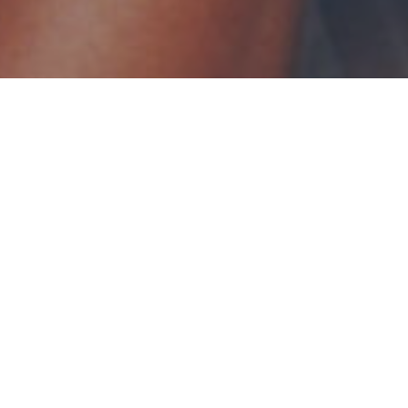
1
Expérience authentique
Ressentez le véritable esprit des Andes grâce à nos
spectacles de musique traditionnelle et vibrante.
5
Musiciens talentueux
Nos artistes qualifiés apportent leur passion et leur
talent pour créer des moments musicaux